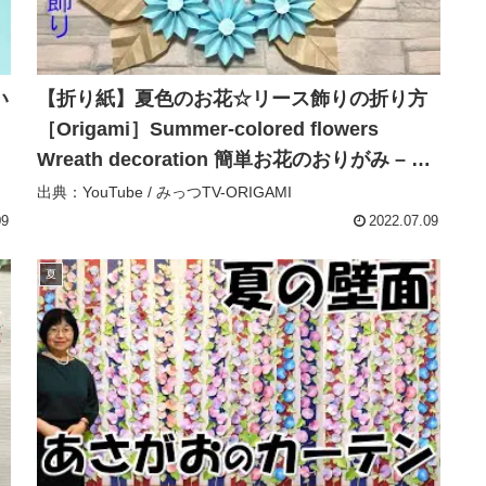
い
【折り紙】夏色のお花☆リース飾りの折り方
［Origami］Summer-colored flowers
Wreath decoration 簡単お花のおりがみ – み
っつTV-ORIGAMI
出典：YouTube / みっつTV-ORIGAMI
09
2022.07.09
夏