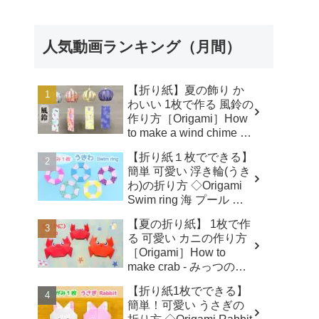
How to make grapes - み
っつのおりがみ
人気動画ランキング（月間）
【折り紙】夏の飾り か
わいい 1枚で作る 風鈴の
作り方［Origami］How
to make a wind chime -
みっつのおりがみ
【折り紙１枚でできる】
簡単 可愛い 浮き輪(うき
わ)の折り方 ◇Origami
Swim ring 海 プール 水
遊び 夏◇ - おりがみぷら
【夏の折り紙】 1枚で作
ざ Origami-plaza
る 可愛い カニの作り方
［Origami］How to
make crab - みっつのお
りがみ
【折り紙1枚でできる】
簡単！可愛い うさぎの