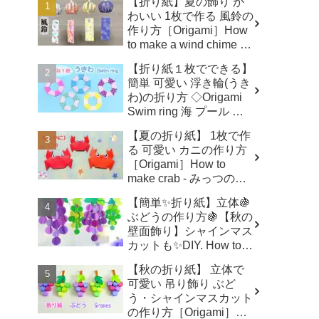
【折り紙】夏の飾り か
わいい 1枚で作る 風鈴の
作り方［Origami］How
to make a wind chime -
みっつのおりがみ
【折り紙１枚でできる】
簡単 可愛い 浮き輪(うき
わ)の折り方 ◇Origami
Swim ring 海 プール 水
遊び 夏◇ - おりがみぷら
【夏の折り紙】 1枚で作
ざ Origami-plaza
る 可愛い カニの作り方
［Origami］How to
make crab - みっつのお
りがみ
【簡単✨折り紙】立体🍇
ぶどうの作り方🍇【秋の
壁面飾り】シャインマス
カットも✨DIY. How to
make paper grapes.
【秋の折り紙】 立体で
muscat. - はなみこと
可愛い 吊り飾り ぶど
う・シャインマスカット
の作り方［Origami］