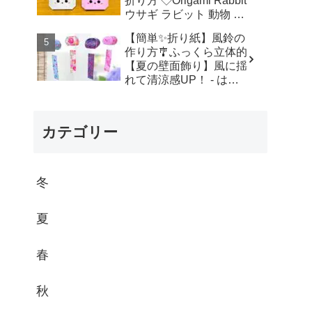
折り方 ◇Origami Rabbit
ウサギ ラビット 動物 春
イースター お月見 アニ
【簡単✨折り紙】風鈴の
マル animal◇ - おりがみ
作り方🎐ふっくら立体的
ぷらざ Origami-plaza
【夏の壁面飾り】風に揺
れて清涼感UP！ - はな
みこと
カテゴリー
冬
夏
春
秋