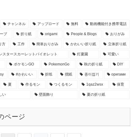
チャンネル
アップロード
無料
動画機能付き携帯電話
ーブ
折り紙
origami
People & Blogs
おりがみ
り方
工作
簡単おりがみ
かわいい折り紙
立体折り紙
ンスタースカーレットバイオレット
灯夏園
可愛い
ポケモンGO
PokemonGo
秋の折り紙
DIY
sy
#かわいい
折纸
摺紙
종이접기
оригами
夏
作るモン
つくるモン
1qaz2wsx
保育
しい
壁面飾り
夏の折り紙
のページ