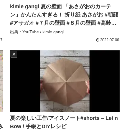
kimie gangi 夏の壁面 「あさがおのカーテ
ン」かんたんすぎる！ 折り紙 あさがお #朝顔
#アサガオ #７月の壁面 #８月の壁面 #高齢者
レク #ORIGAMMI – kimie gangi
出典：YouTube / kimie gangi
07
2022.07.06
夏
夏の楽しい工作/アイスノート#shorts – Lei n
Bow / 手帳とDIYレシピ