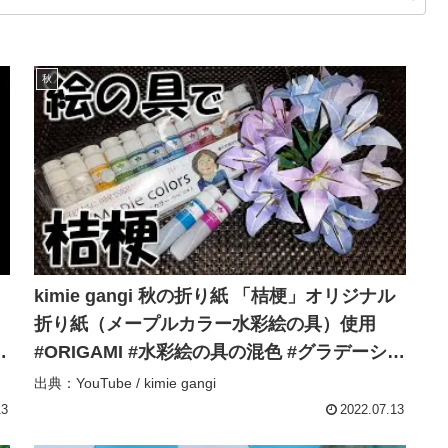
秋
kimie gangi 秋の折り紙 「桔梗」オリジナル
折り紙（メープルカラー水彩絵の具）使用
フ
#ORIGAMI #水彩絵の具の混色 #グラデーショ
り
ン折り紙 #手作り折り紙 – kimie gangi
出典：YouTube / kimie gangi
13
2022.07.13