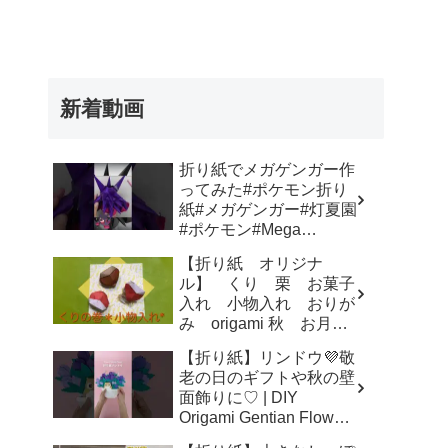
新着動画
折り紙でメガゲンガー作
ってみた#ポケモン折り
紙#メガゲンガー#灯夏園
#ポケモン#Mega
Gengar – 灯夏園伝承&創
【折り紙 オリジナ
作折り紙
ル】 くり 栗 お菓子
入れ 小物入れ おりが
み origami 秋 お月見
– sun 0938
【折り紙】リンドウ💜敬
老の日のギフトや秋の壁
面飾りに♡ | DIY
Origami Gentian Flower
– ちっしー折り紙