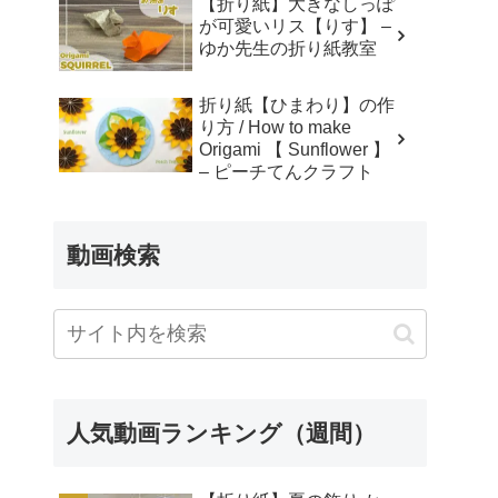
【折り紙】大きなしっぽ
Chisshy Origami
が可愛いリス【りす】 –
ゆか先生の折り紙教室
折り紙【ひまわり】の作
り方 / How to make
Origami 【 Sunflower 】
– ピーチてんクラフト
動画検索
人気動画ランキング（週間）