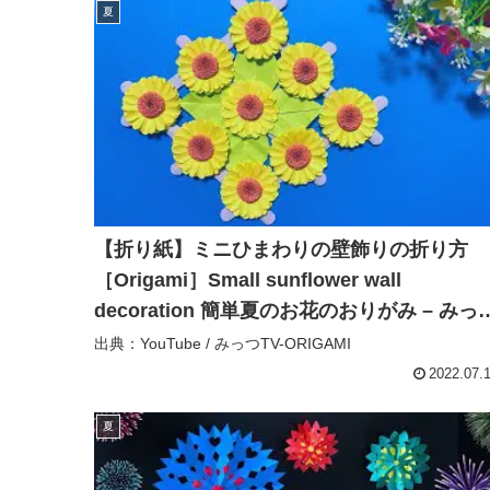
夏
【折り紙】ミニひまわりの壁飾りの折り方
［Origami］Small sunflower wall
decoration 簡単夏のお花のおりがみ – みっつ
TV-ORIGAMI
出典：YouTube / みっつTV-ORIGAMI
2022.07.
夏