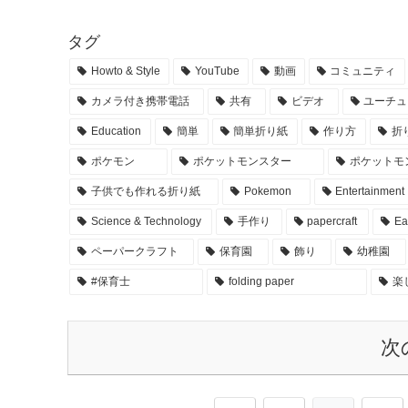
タグ
Howto & Style
YouTube
動画
コミュニティ
カメラ付き携帯電話
共有
ビデオ
ユーチュ
Education
簡単
簡単折り紙
作り方
折
ポケモン
ポケットモンスター
ポケットモ
子供でも作れる折り紙
Pokemon
Entertainment
Science & Technology
手作り
papercraft
Ea
ペーパークラフト
保育園
飾り
幼稚園
#保育士
folding paper
楽
次