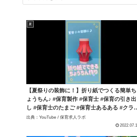
夏
【夏祭りの装飾に！】折り紙でつくる簡単ち
ょうちん♪ #保育製作 #保育士 #保育の引き出
し #保育士のたまご #保育士あるある #クラ
ト #子供と一緒に #折り紙工作 #折り紙 #折
出典：YouTube / 保育求人ラボ
紙作品 – 保育求人ラボ
2022.07.