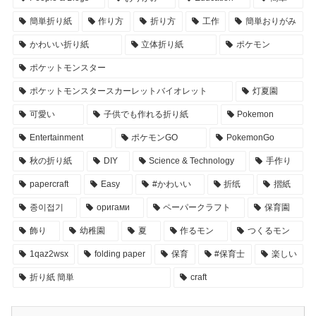
簡単折り紙
作り方
折り方
工作
簡単おりがみ
かわいい折り紙
立体折り紙
ポケモン
ポケットモンスター
ポケットモンスタースカーレットバイオレット
灯夏園
可愛い
子供でも作れる折り紙
Pokemon
Entertainment
ポケモンGO
PokemonGo
秋の折り紙
DIY
Science & Technology
手作り
papercraft
Easy
#かわいい
折纸
摺紙
종이접기
оригами
ペーパークラフト
保育園
飾り
幼稚園
夏
作るモン
つくるモン
1qaz2wsx
folding paper
保育
#保育士
楽しい
折り紙 簡単
craft