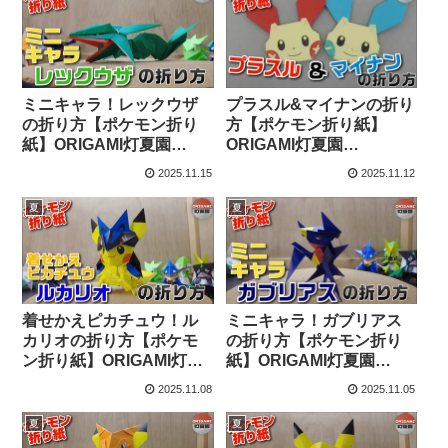
ミニキャラ！レックウザ
プラスル&マイナンの折り
の折り方【ポケモン折り
方【ポケモン折り紙】
紙】ORIGAMI灯夏園
ORIGAMI灯夏園
Pokemon origami
Pokemon origami Plusle
2025.11.15
2025.11.12
Rayquaza – 灯夏園伝承&
＆Minun – 灯夏園伝承&創
創作折り紙
作折り紙
夏
夏
着せかえピカチュウ！ル
ミニキャラ！ガブリアス
カリオの折り方【ポケモ
の折り方【ポケモン折り
ン折り紙】ORIGAMI灯夏
紙】ORIGAMI灯夏園
園 Pokemon origami
Pokemon origami
2025.11.08
2025.11.05
PikachuLucario – 灯夏園
Garchomp – 灯夏園伝承&
伝承&創作折り紙
創作折り紙
夏
夏