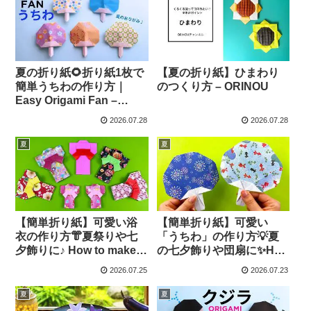
夏の折り紙🌻折り紙1枚で
【夏の折り紙】ひまわり
簡単うちわの作り方｜
のつくり方 – ORINOU
Easy Origami Fan –
Balalaika Origami & DIY
2026.07.28
2026.07.28
夏
夏
【簡単折り紙】可愛い浴
【簡単折り紙】可愛い
衣の作り方👘夏祭りや七
「うちわ」の作り方💡夏
夕飾りに♪ How to make
の七夕飾りや団扇に✨How
paper Yukata | Origami
to make paper fan |
2026.07.25
2026.07.23
Kimono | 摺紙 浴衣 | 유카
Origami | 摺紙 扇子 | 종이
타 日本 祭り 夏 –
접기 부채｜Easy Craft –
夏
夏
Origami hana’s channel
Origami hana’s channel