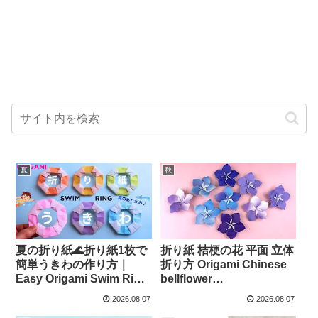
夏
秋
夏の折り紙🌊折り紙1枚で
折り紙 桔梗の花 平面 立体
簡単うきわの作り方｜
折り方 Origami Chinese
Easy Origami Swim Ring
bellflower
– Balalaika Origami &
tutorial（NiceNo1） – ナ
2026.08.07
2026.08.07
DIY
イス折り紙 NiceNo1-