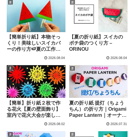
Origami
夏
夏
【簡単折り紙】本物そっ
【夏の折り紙】スイカの
くり！美味しいスイカバ
ポチ袋のつくり方 –
ーの作り方🍉夏の工作・
ORINOU
手作りアイス | How to
2026.08.04
2026.08.04
make a Paper Ice
cream 摺紙 冰淇淋 종
夏
夏
이접기 #スイカ#西瓜#수
박 – Origami hana’s
channel
【簡単】折り紙２枚で作
夏の折り紙 提灯（ちょう
る花火【夏の壁面飾り】
ちん）の折り方｜Origami
室内で花火大会が楽しめ
Paper Lantern｜オーナメ
る✨夏祭りの飾りにも✨つ
ントにも！ – Balalaika
2026.08.02
2026.07.31
るし飾り✨Firework
Origami & DIY
Papercraft – はなみこと
夏
夏