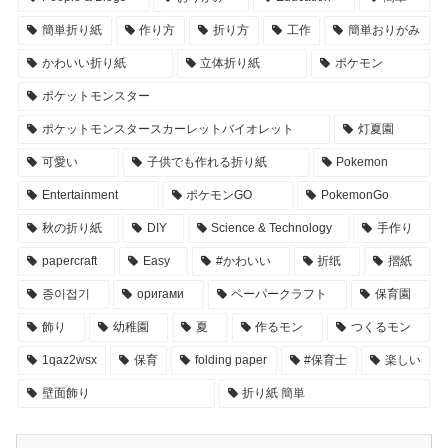
簡単折り紙
作り方
折り方
工作
簡単おりがみ
かわいい折り紙
立体折り紙
ポケモン
ポケットモンスター
ポケットモンスタースカーレットバイオレット
灯夏園
可愛い
子供でも作れる折り紙
Pokemon
Entertainment
ポケモンGO
PokemonGo
秋の折り紙
DIY
Science & Technology
手作り
papercraft
Easy
#かわいい
折纸
摺紙
종이접기
оригами
ペーパークラフト
保育園
飾り
幼稚園
夏
作るモン
つくるモン
1qaz2wsx
保育
folding paper
#保育士
楽しい
壁面飾り
折り紙 簡単