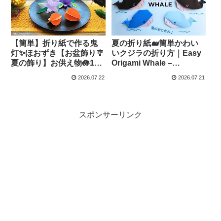
【簡単】折り紙で作る鬼
夏の折り紙🐋簡単かわい
灯✨ほおずき【お盆飾り🎐
いクジラの折り方｜Easy
夏の飾り】お供え物🪷100
Origami Whale –
均の器で和モダン インテ
Balalaika Origami & DIY
2026.07.22
2026.07.21
リア – はなみこと
スポンサーリンク