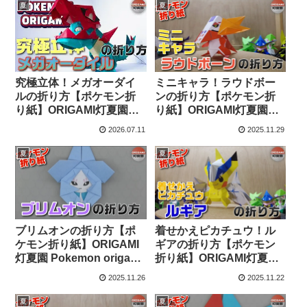
創作折り紙
創作折り紙
夏
夏
究極立体！メガオーダイ
ミニキャラ！ラウドボー
ルの折り方【ポケモン折
ンの折り方【ポケモン折
り紙】ORIGAMI灯夏園
り紙】ORIGAMI灯夏園
Pokemon origami Mega
Pokemon origami
2026.07.11
2025.11.29
Feraligatr – 灯夏園伝承&
Skeledirge – 灯夏園伝承&
創作折り紙
創作折り紙
夏
夏
ブリムオンの折り方【ポ
着せかえピカチュウ！ル
ケモン折り紙】ORIGAMI
ギアの折り方【ポケモン
灯夏園 Pokemon origami
折り紙】ORIGAMI灯夏園
Hatterene – 灯夏園伝承&
Pokemon origami
2025.11.26
2025.11.22
創作折り紙
PikachuLugia – 灯夏園伝
承&創作折り紙
夏
夏