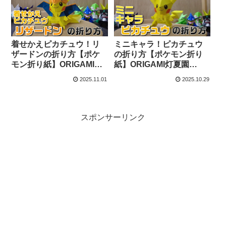
着せかえピカチュウ！リ
ミニキャラ！ピカチュウ
ザードンの折り方【ポケ
の折り方【ポケモン折り
モン折り紙】ORIGAMI灯
紙】ORIGAMI灯夏園
夏園 Pokemon origami
Pokemon origami
2025.11.01
2025.10.29
PikachuCharizard – 灯夏
Pikachu – 灯夏園伝承&創
園伝承&創作折り紙
作折り紙
スポンサーリンク