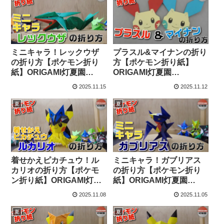
ミニキャラ！レックウザ
プラスル&マイナンの折り
の折り方【ポケモン折り
方【ポケモン折り紙】
紙】ORIGAMI灯夏園
ORIGAMI灯夏園
Pokemon origami
Pokemon origami Plusle
2025.11.15
2025.11.12
Rayquaza – 灯夏園伝承&
＆Minun – 灯夏園伝承&創
創作折り紙
作折り紙
夏
夏
着せかえピカチュウ！ル
ミニキャラ！ガブリアス
カリオの折り方【ポケモ
の折り方【ポケモン折り
ン折り紙】ORIGAMI灯夏
紙】ORIGAMI灯夏園
園 Pokemon origami
Pokemon origami
2025.11.08
2025.11.05
PikachuLucario – 灯夏園
Garchomp – 灯夏園伝承&
伝承&創作折り紙
創作折り紙
夏
夏