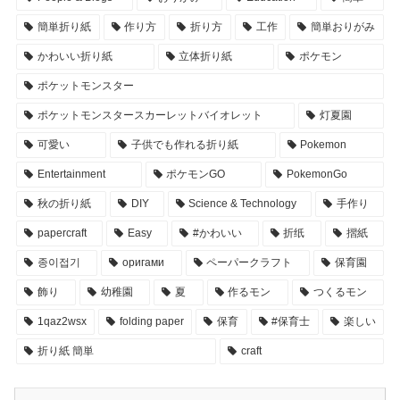
簡単折り紙
作り方
折り方
工作
簡単おりがみ
かわいい折り紙
立体折り紙
ポケモン
ポケットモンスター
ポケットモンスタースカーレットバイオレット
灯夏園
可愛い
子供でも作れる折り紙
Pokemon
Entertainment
ポケモンGO
PokemonGo
秋の折り紙
DIY
Science & Technology
手作り
papercraft
Easy
#かわいい
折纸
摺紙
종이접기
оригами
ペーパークラフト
保育園
飾り
幼稚園
夏
作るモン
つくるモン
1qaz2wsx
folding paper
保育
#保育士
楽しい
折り紙 簡単
craft