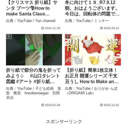
【クリスマス 折り紙】サ
冬に向けて１９_R7.9.12
ンタ ブーツ🎅How to
朝。おはようございます。
make Santa Claus
今日は、回転体の問題で
Boots#ブーツ
す。これも、昔からある問
出典：YouTube / Yuri channel
出典：YouTube / ミッチー
#Botas#Botas#Bốt#বুট#부
題です。#高校入試#数学 #
2024.11.05
2025.09.12
츠#靴#簡単#折り方#おり
回転体 – ミッチー
がみ#origami#摺紙 – Yuri
冬
冬
channel
折り紙で節分の鬼を折って
【折り紙】簡単1枚立体！
みよう☺ #山口タレント
お正月 開運シリーズ 干支
図鑑 #アート #折り紙
丑うし How to Make an
#origami #おりがみ #美術
Origaml Cow ※With
出典：YouTube / 子ども絵画 造
出典：YouTube / おりがみ らぼ
#新年 #2023 – 子ども絵
English Commentary – お
形 教室 honobonoegao 宗岡
（ORIGAMI Lab）
卓治
画 造形 教室
りがみ らぼ（ORIGAMI
honobonoegao 宗岡卓
Lab）
2023.01.04
2023.12.02
治
スポンサーリンク