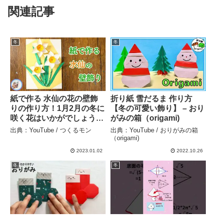
関連記事
冬
冬
紙で作る 水仙の花の壁飾
折り紙 雪だるま 作り方
りの作り方！1月2月の冬に
【冬の可愛い飾り】 – おり
咲く花はいかがでしょう？
がみの箱（origami)
【つくるモン】 – つくるモ
出典：YouTube / つくるモン
出典：YouTube / おりがみの箱
ン
（origami)
2023.01.02
2022.10.26
冬
冬