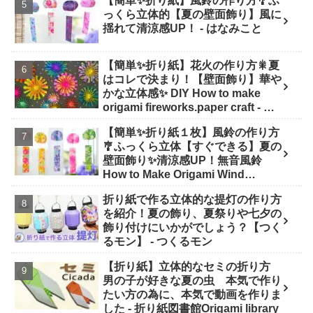
【簡単✨折り紙】風鈴の作り方🎐ふ
っくら立体的【夏の壁面飾り】風に
揺れて清涼感UP！ - はなみこと
【簡単✨折り紙】花火の作り方🎇夏
はコレで決まり！【壁面飾り】華や
かな立体感✨ DIY How to make
origami fireworks.paper craft - は
なみこと
【簡単✨折り紙１枚】風鈴の作り方
🎐ふっくら立体【すぐできる】夏の
壁面飾り✨清涼感UP！無音風鈴
How to Make Origami Wind
Chimes - はなみこと
折り紙で作る立体的な提灯の作り方
を紹介！夏の飾り、夏祭りや七夕の
飾り付けにいかがでしょう？【つく
るモン】 - つくるモン
【折り紙】立体的なセミの折り方
男の子が好きな夏の虫 本気で作り
たい方の為に、本気で動画を作りま
した - 折り紙図書館Origami library