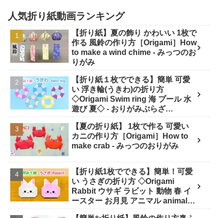
人気折り紙動画ランキング
【折り紙】夏の飾り かわいい 1枚で
作る 風鈴の作り方［Origami］How
to make a wind chime - みっつのお
りがみ
【折り紙１枚でできる】簡単 可愛
い 浮き輪(うきわ)の折り方
◇Origami Swim ring 海 プール 水
遊び 夏◇ - おりがみぷらざ
Origami-plaza
【夏の折り紙】 1枚で作る 可愛い
カニの作り方［Origami］How to
make crab - みっつのおりがみ
【折り紙1枚でできる】簡単！可愛
い うさぎの折り方 ◇Origami
Rabbit ウサギ ラビット 動物 春 イ
ースター お月見 アニマル animal◇
- おりがみぷらざ Origami-plaza