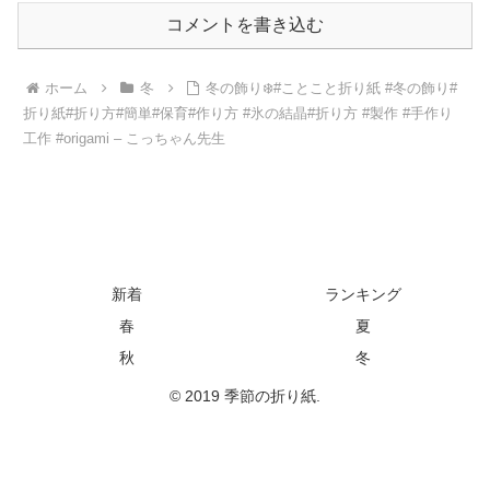
コメントを書き込む
ホーム
冬
冬の飾り❄️#ことこと折り紙 #冬の飾り#
折り紙#折り方#簡単#保育#作り方 #氷の結晶#折り方 #製作 #手作り
工作 #origami – こっちゃん先生
新着
ランキング
春
夏
秋
冬
© 2019 季節の折り紙.