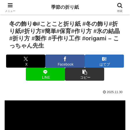
季節の折り紙
メニュー
検索
冬の飾り❄️#ことこと折り紙 #冬の飾り#折
り紙#折り方#簡単#保育#作り方 #氷の結晶
#折り方 #製作 #手作り工作 #origami – こ
っちゃん先生
X
Facebook
はてブ
LINE
コピー
2025.11.30