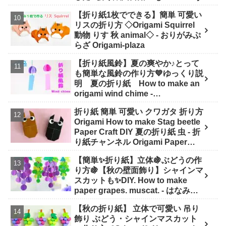
【折り紙1枚でできる】簡単 可愛い
リスの折り方 ◇Origami Squirrel
動物 りす 秋 animal◇ - おりがみぷ
らざ Origami-plaza
【折り紙風鈴】夏の爽やか♪とって
も簡単な風鈴の作り方💙ゆっくり説
明 夏の折り紙 How to make an
origami wind chime -
SodaCatEasyOrigami 簡単折り紙
折り紙 簡単 可愛い クワガタ 折り方
Origami How to make Stag beetle
Paper Craft DIY 夏の折り紙 虫 - 折
り紙チャンネル Origami Paper
Craft
【簡単✨折り紙】立体🍇ぶどうの作
り方🍇【秋の壁面飾り】シャインマ
スカットも✨DIY. How to make
paper grapes. muscat. - はなみこ
と
【秋の折り紙】 立体で可愛い 吊り
飾り ぶどう・シャインマスカット