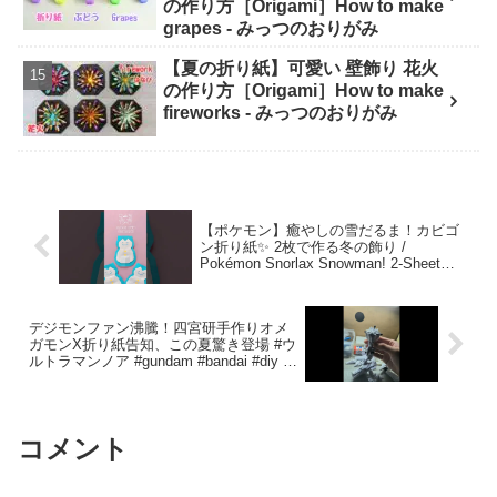
の作り方［Origami］How to make
grapes - みっつのおりがみ
【夏の折り紙】可愛い 壁飾り 花火
の作り方［Origami］How to make
fireworks - みっつのおりがみ
【ポケモン】癒やしの雪だるま！カビゴ
ン折り紙✨ 2枚で作る冬の飾り /
Pokémon Snorlax Snowman! 2-Sheet
Winter Origami – ASOBI FUN ORIGAMI
デジモンファン沸騰！四宮研手作りオメ
ガモンX折り紙告知、この夏驚き登場 #ウ
ルトラマンノア #gundam #bandai #diy #
手作り工作 #ダークルギエル #折り紙手
工 – 折り紙ナイツ
コメント