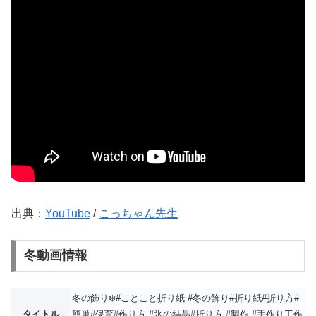
出典：
YouTube
/
こっちゃん先生
冬動画情報
冬の飾り❄️#ことこと折り紙 #冬の飾り#折り紙#折り方#
タイトル
簡単#保育#作り方 #氷の結晶#折り方 #製作 #手作り工作