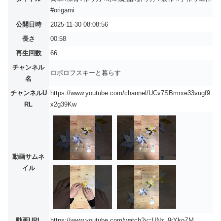
#origami
公開日時
2025-11-30 08:08:56
長さ
00:58
再生回数
66
チャンネル
ロボロフスキーと暮らす
名
チャンネルU
https://www.youtube.com/channel/UCv7SBmrxe33vugf9
RL
x2g39Kw
動画サムネ
イル
動画URL
https://www.youtube.com/watch?v=UNz_9rYkoZM